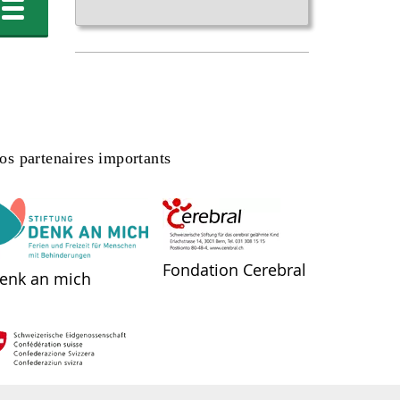
os partenaires importants
Fondation Cerebral
enk an mich
ffice fédéral des assurances sociales